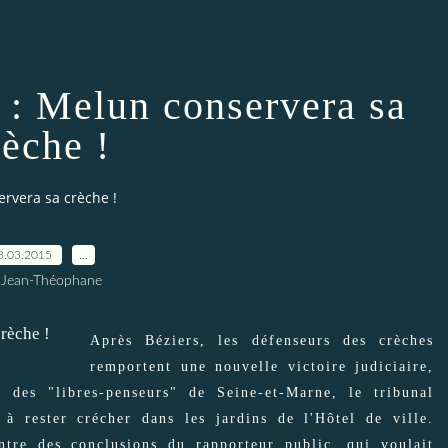
e : Melun conservera sa
rèche !
ervera sa crèche !
3.03.2015
…
 Jean-Théophane
Après Béziers, les défenseurs des crèches
remportent une nouvelle victoire judiciaire,
 des "libres-penseurs" de Seine-et-Marne, le tribunal
s à rester crécher dans les jardins de l'Hôtel de ville.
ntre des conclusions du rapporteur public, qui voulait