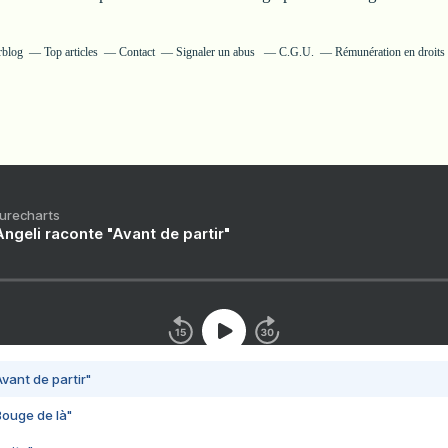
rblog
Top articles
Contact
Signaler un abus
C.G.U.
Rémunération en droits 
Purecharts
ngeli raconte "Avant de partir"
vant de partir"
Bouge de là"