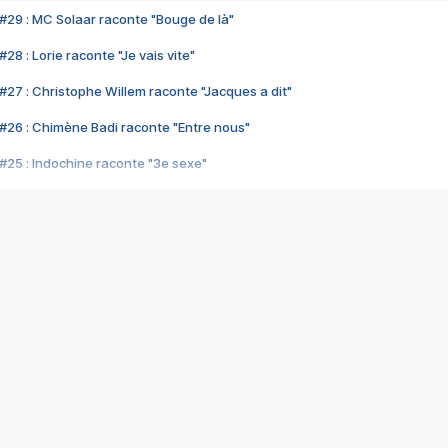
#29 : MC Solaar raconte "Bouge de là"
28 : Lorie raconte "Je vais vite"
#27 : Christophe Willem raconte "Jacques a dit"
#26 : Chimène Badi raconte "Entre nous"
#25 : Indochine raconte "3e sexe"
#24 : Zaho raconte "C'est chelou"
#23 : Patrick Bruel raconte "Au café des délices"
#22 : Kyo raconte "Le chemin"
#21 : Nolwenn Leroy raconte "Cassé"
#20 : Patrick Hernandez raconte "Born to be alive"
#19 : Lorie raconte "Près de moi"
#18 : Michael Jones raconte "A nos actes manqués" (avec Jean-Jacque