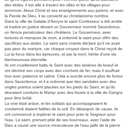
des idoles, il est allé à travers les villes et les villages pour
annoncer Jésus Christ et ses enseignements aux païens, et avec
la Parole de Dieu, il se convertit au christianisme nombre.
Dans la ville de Galatie d'Ancyre le saint Confesseur a été arrêté
et traduit en justice devant un Gouverneur nommé Sacerdonus,
un féroce persécuteur des chrétiens. Le Gouverneur, avec
tortures et menaces de mort, a ordonné le saint pour offrir des
sacrifices aux idoles. Le saint sans crainte déclaré qu'il ne avait
pas peur du martyre, car chaque croyant dans le Christ reçoit de
Lui la force dans les épreuves, et par la mort, hérite d'une vie
bienheureuse éternelle.
Ils ont cruellement battu le Saint avec des lanières de boeuf et
ont déchiré son corps avec des crochets de fer, mais il souffrait
tout avec patience et calme. Cela a suscité encore plus de fureur
dans Sacerdonus, et il a ordonné que des sandales avec des
ongles pointus soient placées sur les pieds du Saint, et qu'ils
devraient conduire le Martyr avec des fouets à la ville de Gangra
pour être brûlé.
La voie était ardue, et les soldats qui accompagnaient le
condamné étaient faibles de la soif. En désespoir de cause, ils
ont commencé à implorer le saint pour prier le Seigneur pour
l'eau. Le saint, prenant pitié de ses bourreaux, avec l'aide de
Dieu a causé une source miraculeuse de l'eau jaillir de la pierre.