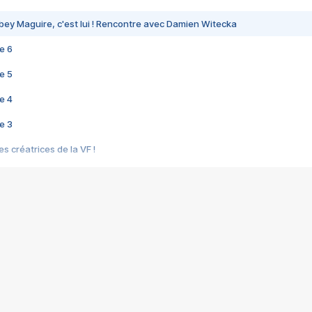
bey Maguire, c'est lui ! Rencontre avec Damien Witecka
e 6
e 5
e 4
e 3
s créatrices de la VF !
e 2
e 1
e Mektoub My Love arrive enfin ! Rencontre avec Shaïn Boumedine et Sal
i : après Toni en famille
elle réalise le bouleversant Dites lui que je l'aime
ais ! Rencontre autour de Vie privée de Rebecca Zlotowski