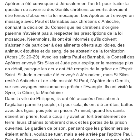
Apôtres a été convoquée à Jérusalem en l'an 51 pour traiter la
question de savoir si des Gentils chrétiens convertis devraient
être tenus d'observer la loi mosaïque. Les Apôtres ont envoyé un
message avec Paul et Barnabas aux chrétiens d'Antioche,
donnant la décision du Conseil que les chrétiens d'origine
païenne n'avaient pas à respecter les prescriptions de la loi
mosaïque. Néanmoins, ils ont été informés qu'ils doivent
s'abstenir de participer à des aliments offerts aux idoles, des
animaux étouffés et du sang, de se abstenir de la fornication
(Actes 15: 20-29). Avec les saints Paul et Barnabé, le Conseil des
Apôtres envoyé Sts Silas et Jude pour expliquer le message plus
en détail, puisque les deux ont été remplis de la grâce de l'Esprit
Saint. St Jude a ensuite été envoyé à Jérusalem, mais St Silas
resté à Antioche et de zèle assisté St Paul, l'Apôtre des Gentils,
sur ses voyages missionnaires prêcher l'Evangile. Ils ont visité la
Syrie, la Cilicie, la Macédoine.
Dans la ville de Philippes, ils ont été accusés d'incitation à
l'agitation parmi le peuple, et pour cela, ils ont été arrêtés, battus
avec des tiges, puis jeté en prison. A minuit, quand les saints
étaient en prière, tout à coup il y avait un fort tremblement de
terre, leurs chaînes tombèrent d'eux et les portes de la prison
ouvertes. Le gardien de prison, pensant que les prisonniers se
étaient enfuis, voulait se tuer, mais a été arrêté par l'apôtre Paul.