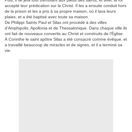
Puis, il se jeta tout tremblant aux pieds des saints, et avec la foi
accepté leur prédication sur le Christ. Il les a ensuite conduit hors
de la prison et les a pris à sa propre maison, où il lava leurs
plaies, et a été baptisé avec toute sa maison.
De Philippi Saints Paul et Silas ont procédé à des villes
d'Amphipolis, Apollonia et de Thessalonique. Dans chaque ville ils
ont fait de nouveaux convertis au Christ et construits de l'Église.
À Corinthe le saint apôtre Silas a été consacré comme évêque, et
a travaillé beaucoup de miracles et de signes, et il a terminé sa
vie.