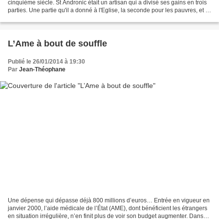
cinquième siècle. St Andronic était un artisan qui a divisé ses gains en trois
parties. Une partie qu'il a donné à l'Eglise, la seconde pour les pauvres, et la
troisième a utilisé...
L’Ame à bout de souffle
Publié le 26/01/2014 à 19:30
Par
Jean-Théophane
Une dépense qui dépasse déjà 800 millions d’euros… Entrée en vigueur en
janvier 2000, l’aide médicale de l’État (AME), dont bénéficient les étrangers
en situation irrégulière, n’en finit plus de voir son budget augmenter. Dans