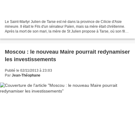
Le Saint-Martyr Julien de Tarse est né dans la province de Cilicie d'Asie
mineure. Il était le Fils d'un sénateur Païen, mais sa mère était chrétienne.
Après la mort de son mari, la mère de St Julien propose à Tarse, où son fils a
été baptisé et élevé...
Moscou : le nouveau Maire pourrait redynamiser
les investissements
Publié le 02/11/2013 à 23:03
Par
Jean-Théophane