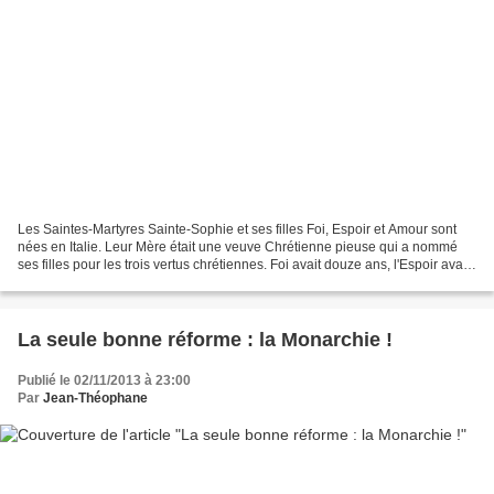
Les Saintes-Martyres Sainte-Sophie et ses filles Foi, Espoir et Amour sont
nées en Italie. Leur Mère était une veuve Chrétienne pieuse qui a nommé
ses filles pour les trois vertus chrétiennes. Foi avait douze ans, l'Espoir avait
dix ans, et l'Amour avait...
La seule bonne réforme : la Monarchie !
Publié le 02/11/2013 à 23:00
Par
Jean-Théophane