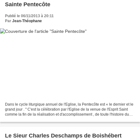
Sainte Pentecôte
Publié le 06/11/2013 à 20:11
Par
Jean-Théophane
Dans le cycle liturgique annuel de l'Eglise, la Pentecôte est « le dernier et le
grand jour . " C'est la célébration par l'Eglise de la venue de l'Esprit Saint
comme la fin de la réalisation et d'accomplissement , de toute l'histoire du
salut. Pour la...
Le Sieur Charles Deschamps de Boishébert