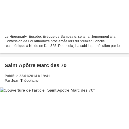
Le Hiéromartyr Eusèbe, Evêque de Samosate, se tenait fermement à la
Confession de Foi orthodoxe proclamée lors du premier Concile
œcuménique à Nicée en l'an 325. Pour cela, il a subi la persécution par les
ariens, étant privé à plusieurs reprises de son...
Saint Apôtre Marc des 70
Publié le 22/01/2014 à 19:41
Par
Jean-Théophane