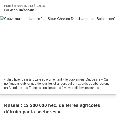
Publié le 04/11/2013 à 22:16
Par
Jean-Théophane
« Un officier de grand zèle et fort méritant » le gouverneur Duquesne « Car il
ne faut pas oublier que de tous les étrangers qui ont abordé ou aborderont
en Amérique, les Français sont les seuls à y avoir été invités par les
autochtones » - Jean Marc...
Russie : 13 300 000 hec. de terres agricoles
détruits par la sécheresse