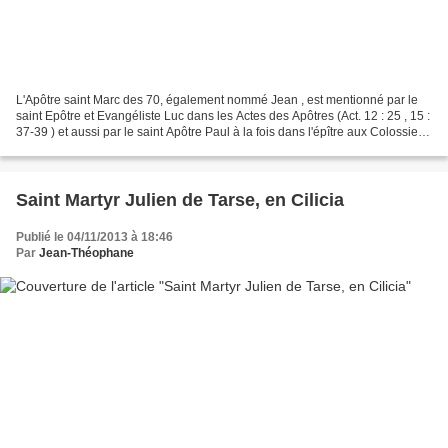
L'Apôtre saint Marc des 70, également nommé Jean , est mentionné par le
saint Epôtre et Evangéliste Luc dans les Actes des Apôtres (Act. 12 : 25 , 15 :
37-39 ) et aussi par le saint Apôtre Paul à la fois dans l'épître aux Colossiens
( Col. 4 : 10 ) et...
Saint Martyr Julien de Tarse, en Cilicia
Publié le 04/11/2013 à 18:46
Par
Jean-Théophane