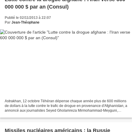
000 000 $ par an (Consul)
Publié le 02/11/2013 à 22:07
Par
Jean-Théophane
Astrakhan, 12 octobre Téhéran dépense chaque année plus de 600 millions
de dollars à la lutte contre le trafic de drogue en provenance d'Afghanistan, a
annoncé aux journalistes Seyed Gholamreza Mirmohammad-Meyguni,
consul général d'Iran à Astrakhan (sud...
Missiles nucléaires américains : la Russie