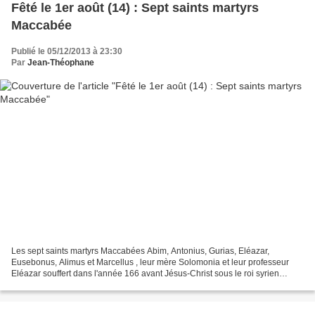
Fêté le 1er août (14) : Sept saints martyrs
Maccabée
Publié le 05/12/2013 à 23:30
Par
Jean-Théophane
Les sept saints martyrs Maccabées Abim, Antonius, Gurias, Eléazar,
Eusebonus, Alimus et Marcellus , leur mère Solomonia et leur professeur
Eléazar souffert dans l'année 166 avant Jésus-Christ sous le roi syrien
Antiochus IV Epiphane impie . Cette règle...