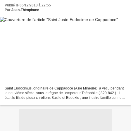
Publié le 05/12/2013 à 22:55
Par
Jean-Théophane
Saint Eudocimus, originaire de Cappadoce (Asie Mineure), a vécu pendant
le neuvième siècle, sous le règne de l'empereur Théophile ( 829-842 ) . Il
était le fils du pieux chrétiens Basile et Eudoxie , une illustre famille connue
de l' empereur . Ils ont...