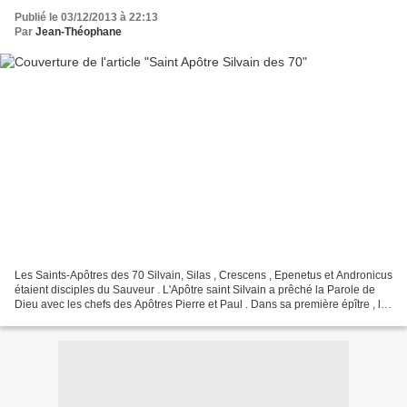
Publié le 03/12/2013 à 22:13
Par
Jean-Théophane
Les Saints-Apôtres des 70 Silvain, Silas , Crescens , Epenetus et Andronicus
étaient disciples du Sauveur . L'Apôtre saint Silvain a prêché la Parole de
Dieu avec les chefs des Apôtres Pierre et Paul . Dans sa première épître , le
saint Apôtre Pierre...