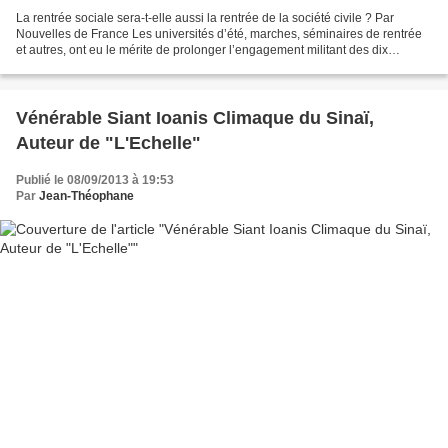
La rentrée sociale sera-t-elle aussi la rentrée de la société civile ? Par
Nouvelles de France Les universités d’été, marches, séminaires de rentrée
et autres, ont eu le mérite de prolonger l’engagement militant des dix
derniers mois par une réflexion...
Vénérable Siant Ioanis Climaque du Sinaï,
Auteur de "L'Echelle"
Publié le 08/09/2013 à 19:53
Par
Jean-Théophane