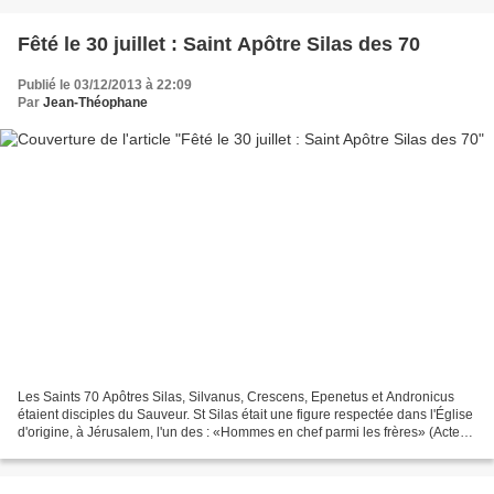
Fêté le 30 juillet : Saint Apôtre Silas des 70
Publié le 03/12/2013 à 22:09
Par
Jean-Théophane
Les Saints 70 Apôtres Silas, Silvanus, Crescens, Epenetus et Andronicus
étaient disciples du Sauveur. St Silas était une figure respectée dans l'Église
d'origine, à Jérusalem, l'un des : «Hommes en chef parmi les frères» (Actes
15:22 ) . Le Conseil des...