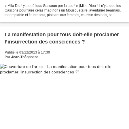
« Mila Diu ! y a qué lous Gascoun per fa aco ! » (Mille Dieu ! Il n’y a que les
Gascons pour faire cela) Imaginons un Mousquetaire, aventurier béarnais,
indomptable et fin bretteur, plaisant aux femmes, coureur des bois, se
baignant dans l’eau glacé stupéfiant...
La manifestation pour tous doit-elle proclamer
l’insurrection des consciences ?
Publié le 03/12/2013 à 17:39
Par
Jean-Théophane