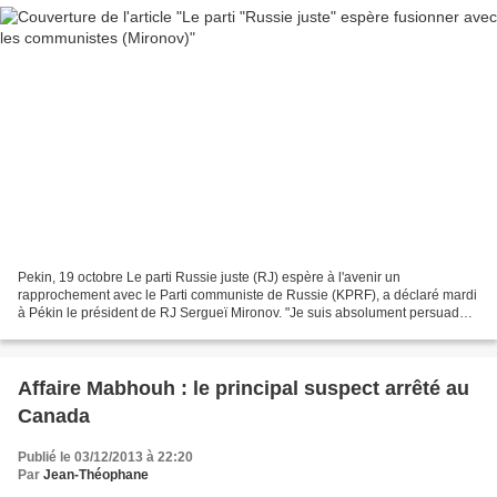
Pekin, 19 octobre Le parti Russie juste (RJ) espère à l'avenir un
rapprochement avec le Parti communiste de Russie (KPRF), a déclaré mardi
à Pékin le président de RJ Sergueï Mironov. "Je suis absolument persuadé
qu'historiquement, cela (la fusion du KPRF...
Affaire Mabhouh : le principal suspect arrêté au
Canada
Publié le 03/12/2013 à 22:20
Par
Jean-Théophane