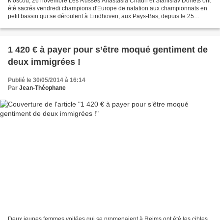
Moscou, 26 novembre Les Russes Anastasia Chaun et Stanislav Donets ont
été sacrés vendredi champions d'Europe de natation aux championnats en
petit bassin qui se déroulent à Eindhoven, aux Pays-Bas, depuis le 25
novembre. Anastasia Chauna apporté la première...
1 420 € à payer pour s’être moqué gentiment de
deux immigrées !
Publié le 30/05/2014 à 16:14
Par
Jean-Théophane
Deux jeunes femmes voilées qui se promenaient à Reims ont été les cibles