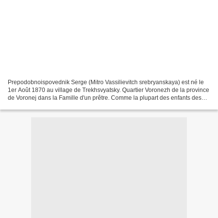
Prepodobnoispovednik Serge (Mitro Vassilievitch srebryanskaya) est né le
1er Août 1870 au village de Trekhsvyatsky. Quartier Voronezh de la province
de Voronej dans la Famille d'un prêtre. Comme la plupart des enfants des
prêtres à l'époque, Mitro Srebryanskaya...