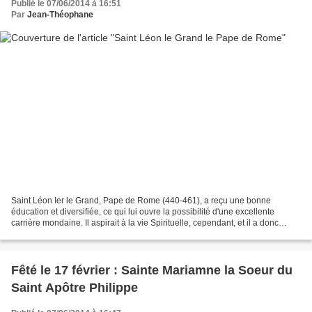
Publié le 07/06/2014 à 16:51
Par
Jean-Théophane
Saint Léon Ier le Grand, Pape de Rome (440-461), a reçu une bonne
éducation et diversifiée, ce qui lui ouvre la possibilité d'une excellente
carrière mondaine. Il aspirait à la vie Spirituelle, cependant, et il a donc
choisi la voie de devenir un archidiacre...
Fêté le 17 février : Sainte Mariamne la Soeur du
Saint Apôtre Philippe