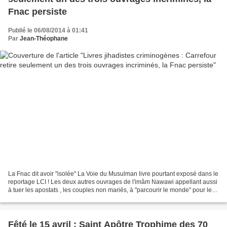
Fnac persiste
Publié le 06/08/2014 à 01:41
Par
Jean-Théophane
La Fnac dit avoir "isolée" La Voie du Musulman livre pourtant exposé dans le
reportage LCI ! Les deux autres ouvrages de l'imâm Nawawi appellant aussi
à tuer les apostats , les couples non mariés, à "parcourir le monde" pour le
Jihâd armé, et interdisant...
Fêté le 15 avril : Saint Apôtre Trophime des 70