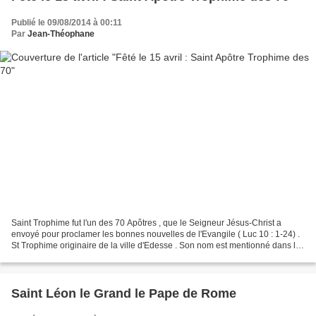
Publié le 09/08/2014 à 00:11
Par
Jean-Théophane
Saint Trophime fut l'un des 70 Apôtres , que le Seigneur Jésus-Christ a
envoyé pour proclamer les bonnes nouvelles de l'Evangile ( Luc 10 : 1-24) .
St Trophime originaire de la ville d'Edesse . Son nom est mentionné dans les
Actes des Saints-Apôtres (...
Saint Léon le Grand le Pape de Rome