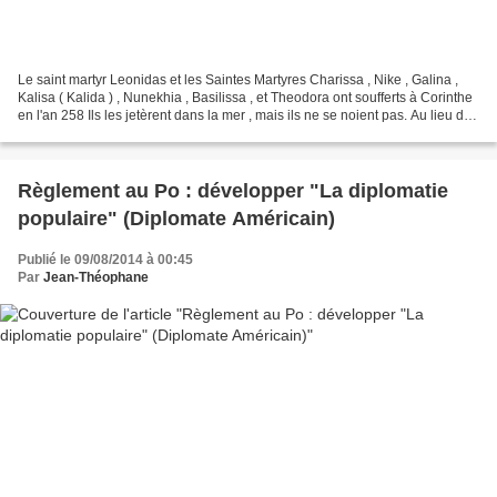
Le saint martyr Leonidas et les Saintes Martyres Charissa , Nike , Galina ,
Kalisa ( Kalida ) , Nunekhia , Basilissa , et Theodora ont soufferts à Corinthe
en l'an 258 Ils les jetèrent dans la mer , mais ils ne se noient pas. Au lieu de
cela , ils ont...
Règlement au Po : développer "La diplomatie
populaire" (Diplomate Américain)
Publié le 09/08/2014 à 00:45
Par
Jean-Théophane