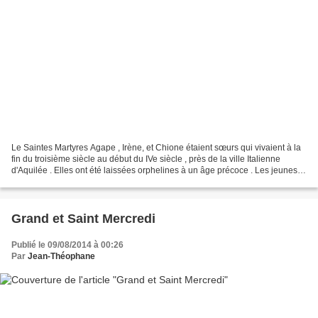
Le Saintes Martyres Agape , Irène, et Chione étaient sœurs qui vivaient à la
fin du troisième siècle au début du IVe siècle , près de la ville Italienne
d'Aquilée . Elles ont été laissées orphelines à un âge précoce . Les jeunes
femmes ont mené une vie...
Grand et Saint Mercredi
Publié le 09/08/2014 à 00:26
Par
Jean-Théophane