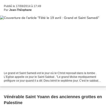
Publié le 17/08/2014 à 17:49
Par
Jean-Théophane
Le grand et Saint Samedi est le jour où le Christ reposait dans la tombe .
L'Eglise appelle ce jour le Saint Sabbat . "Le grand Moïse mystiquement
préfigure ce jour quand il a dit: Dieu bénit le septième jour. C'est le sabbat
béni C'est le jour de repos,...
Vénérable Saint Yoann des anciennes grottes en
Palestine