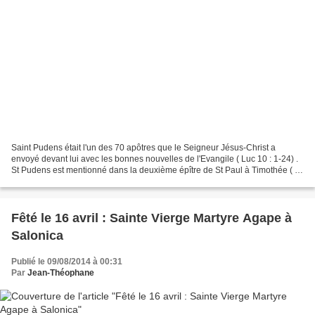
Saint Pudens était l'un des 70 apôtres que le Seigneur Jésus-Christ a
envoyé devant lui avec les bonnes nouvelles de l'Evangile ( Luc 10 : 1-24) .
St Pudens est mentionné dans la deuxième épître de St Paul à Timothée ( 2
Tim . 4 : 21 ) . Il a occupé la...
Fêté le 16 avril : Sainte Vierge Martyre Agape à
Salonica
Publié le 09/08/2014 à 00:31
Par
Jean-Théophane