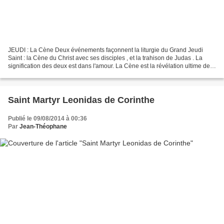
JEUDI : La Cène Deux événements façonnent la liturgie du Grand Jeudi
Saint : la Cène du Christ avec ses disciples , et la trahison de Judas . La
signification des deux est dans l'amour. La Cène est la révélation ultime de
l'Amour rédempteur de Dieu pour...
Saint Martyr Leonidas de Corinthe
Publié le 09/08/2014 à 00:36
Par
Jean-Théophane