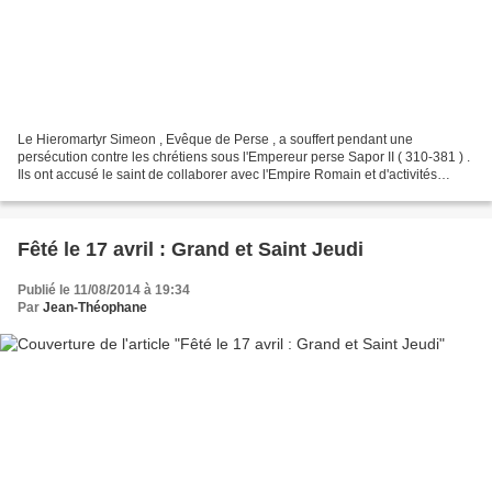
Le Hieromartyr Simeon , Evêque de Perse , a souffert pendant une
persécution contre les chrétiens sous l'Empereur perse Sapor II ( 310-381 ) .
Ils ont accusé le saint de collaborer avec l'Empire Romain et d'activités
subversives contre l'Empereur perse...
Fêté le 17 avril : Grand et Saint Jeudi
Publié le 11/08/2014 à 19:34
Par
Jean-Théophane