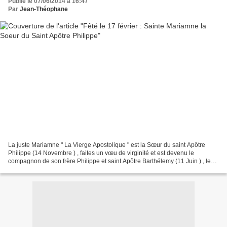
Publié le 07/06/2014 à 16:47
Par
Jean-Théophane
La juste Mariamne " La Vierge Apostolique " est la Sœur du saint Apôtre
Philippe (14 Novembre ) , faites un vœu de virginité et est devenu le
compagnon de son frère Philippe et saint Apôtre Barthélemy (11 Juin ) , les
aidant activement dans leur travail...