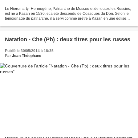
Le Hieromartyr Hermogène, Patriarche de Moscou et de toutes les Russies,
est né à Kazan en 1530, et a été descendu de Cosaques du Don. Selon le
témoignage du patriarche, il a servi comme prêtre à Kazan en une église
dédiée à Saint-Nicolas (6 Décembre...
Natation - Che (Pb) : deux titres pour les russes
Publié le 30/05/2014 à 18:35
Par
Jean-Théophane