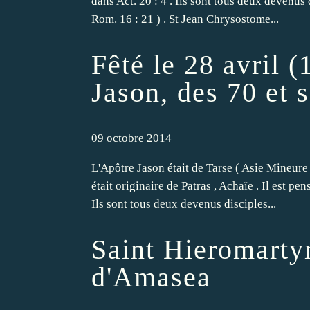
dans Act. 20 : 4 . Ils sont tous deux devenus 
Rom. 16 : 21 ) . St Jean Chrysostome...
Fêté le 28 avril (
Jason, des 70 et 
09 octobre 2014
L'Apôtre Jason était de Tarse ( Asie Mineure ) 
était originaire de Patras , Achaïe . Il est p
Ils sont tous deux devenus disciples...
Saint Hieromartyr
d'Amasea