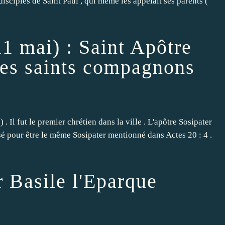
disciples de Saint Paul , qui même les appelait ses parents (
11 mai) : Saint Apôtre
ses saints compagnons
. Il fut le premier chrétien dans la ville . L'apôtre Sosipater
ensé pour être le même Sosipater mentionné dans Actes 20 : 4 .
 Basile l'Eparque