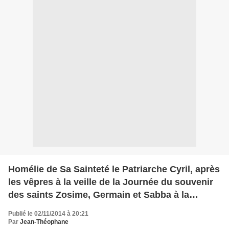
Homélie de Sa Sainteté le Patriarche Cyril, après
les vêpres à la veille de la Journée du souvenir
des saints Zosime, Germain et Sabba à la
cathédrale de la Transfiguration au Monastère
Publié le 02/11/2014 à 20:21
de So
Par
Jean-Théophane