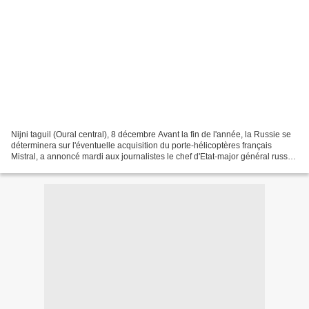
Nijni taguil (Oural central), 8 décembre Avant la fin de l'année, la Russie se
déterminera sur l'éventuelle acquisition du porte-hélicoptères français
Mistral, a annoncé mardi aux journalistes le chef d'Etat-major général russe
Nikolaï Makarov. "Nous...