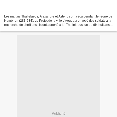
Les martyrs Thallelaeus, Alexandre et Asterius ont vécu pendant le règne de
Numérien (283-284). Le Préfet de la ville d'Aegea a envoyé des soldats à la
recherche de chrétiens. Ils ont apporté à lui Thallelaeus, un de dix-huit ans,
les jeunes aux cheveux...
Publicité