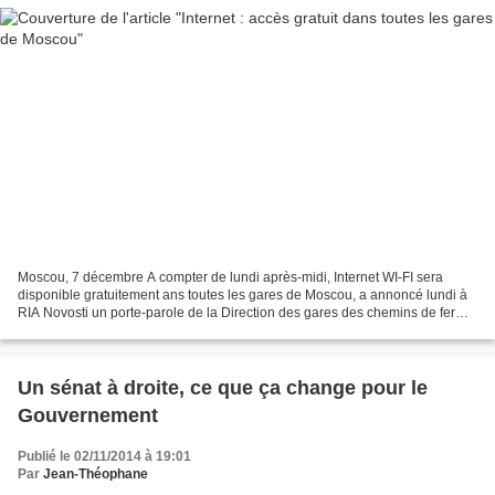
Moscou, 7 décembre A compter de lundi après-midi, Internet WI-FI sera
disponible gratuitement ans toutes les gares de Moscou, a annoncé lundi à
RIA Novosti un porte-parole de la Direction des gares des chemins de fer
russes (RZD). "Cet après midi, Internet...
Un sénat à droite, ce que ça change pour le
Gouvernement
Publié le 02/11/2014 à 19:01
Par
Jean-Théophane