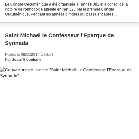
Le Concile Oecuménique a été organisée à l'année 381 et a consolidé la
victoire de l'orthodoxie atteinte en l'an 325 par le premier Concile
Oecuménique. Pendant les années difficiles qui passaient après
l'acceptation du Symbole de la Foi de Nicée (Credo),...
Saint Michaël le Confesseur l'Eparque de
Synnada
Publié le 06/11/2014 à 14:07
Par
Jean-Théophane