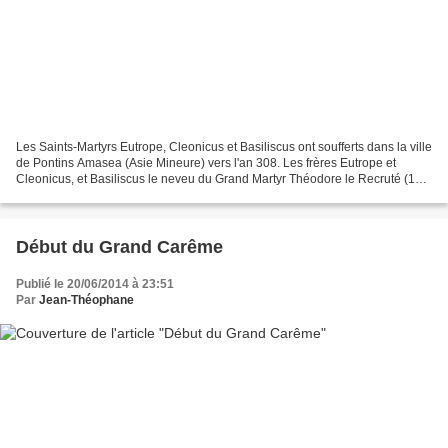
Les Saints-Martyrs Eutrope, Cleonicus et Basiliscus ont soufferts dans la ville
de Pontins Amasea (Asie Mineure) vers l'an 308. Les frères Eutrope et
Cleonicus, et Basiliscus le neveu du Grand Martyr Théodore le Recruté (17
Février), des camarades. Après...
Début du Grand Carême
Publié le 20/06/2014 à 23:51
Par
Jean-Théophane