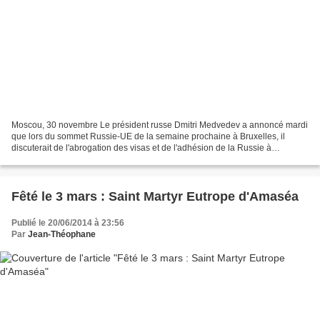
Moscou, 30 novembre Le président russe Dmitri Medvedev a annoncé mardi
que lors du sommet Russie-UE de la semaine prochaine à Bruxelles, il
discuterait de l'abrogation des visas et de l'adhésion de la Russie à
l'Organisation mondiale du commerce (OMC)...
Fêté le 3 mars : Saint Martyr Eutrope d'Amaséa
Publié le 20/06/2014 à 23:56
Par
Jean-Théophane