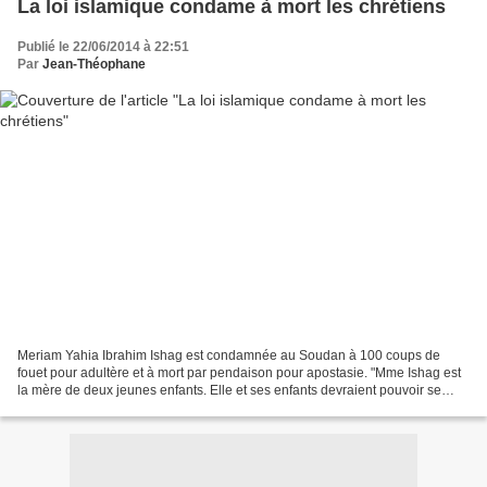
La loi islamique condame à mort les chrétiens
Publié le 22/06/2014 à 22:51
Par
Jean-Théophane
Meriam Yahia Ibrahim Ishag est condamnée au Soudan à 100 coups de
fouet pour adultère et à mort par pendaison pour apostasie. "Mme Ishag est
la mère de deux jeunes enfants. Elle et ses enfants devraient pouvoir se
retrouver chez eux avec leur famille...