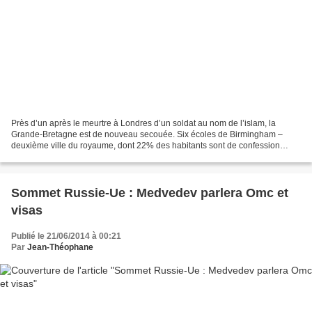
Près d’un après le meurtre à Londres d’un soldat au nom de l’islam, la
Grande-Bretagne est de nouveau secouée. Six écoles de Birmingham –
deuxième ville du royaume, dont 22% des habitants sont de confession
musulmane – s’avèrent avoir été infiltrées par...
Sommet Russie-Ue : Medvedev parlera Omc et
visas
Publié le 21/06/2014 à 00:21
Par
Jean-Théophane