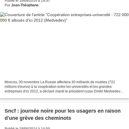
Publié le 19/06/2014 à 14:57
Par
Jean-Théophane
Moscou, 30 novembre La Russie affectera 30 milliards de roubles (722
millions d'euros) à la coopération entre les universités et les grandes
entreprises d'ici 2012, a déclaré mardi le président russe Dmitri Medvedev
présentant son message annuel au parlement....
Sncf : journée noire pour les usagers en raison
d'une grève des cheminots
Publié le 19/06/2014 à 14:50