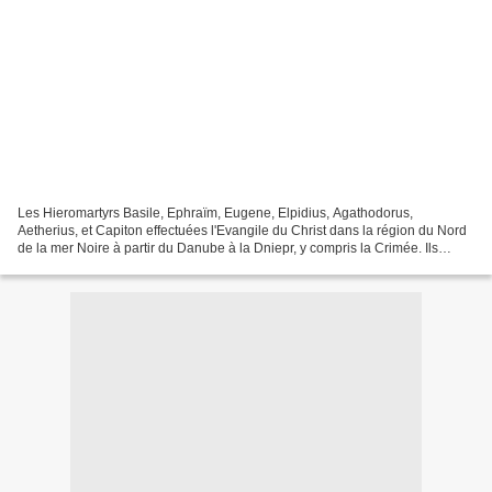
Les Hieromartyrs Basile, Ephraïm, Eugene, Elpidius, Agathodorus,
Aetherius, et Capiton effectuées l'Evangile du Christ dans la région du Nord
de la mer Noire à partir du Danube à la Dniepr, y compris la Crimée. Ils
étaient évêques de Cherson à différents...