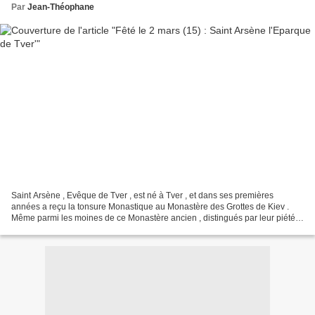
Par
Jean-Théophane
Saint Arsène , Evêque de Tver , est né à Tver , et dans ses premières
années a reçu la tonsure Monastique au Monastère des Grottes de Kiev .
Même parmi les moines de ce Monastère ancien , distingués par leur piété ,
Arsène a été noté pour sa vie sainte...