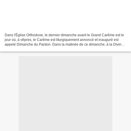
Dans l'Église Orthodoxe, le dernier dimanche avant le Grand Carême est le
jour où, à vêpres, le Carême est liturgiquement annoncé et inauguré est
appelé Dimanche du Pardon. Dans la matinée de ce dimanche, à la Divine
Liturgie, nous entendons les paroles...