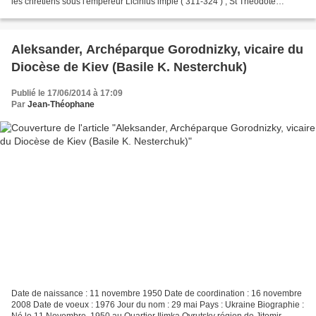
les chrétiens sous l'empereur Licinius impie ( 311-324 ) , St Théodote
ouvertement prêché le Christ , appelant...
Aleksander, Archéparque Gorodnizky, vicaire du
Diocèse de Kiev (Basile K. Nesterchuk)
Publié le 17/06/2014 à 17:09
Par
Jean-Théophane
Date de naissance : 11 novembre 1950 Date de coordination : 16 novembre
2008 Date de voeux : 1976 Jour du nom : 29 mai Pays : Ukraine Biographie :
Né le 11 Novembre, 1950 au Quartier Ilimka Ovrutsky région de Jitomir.