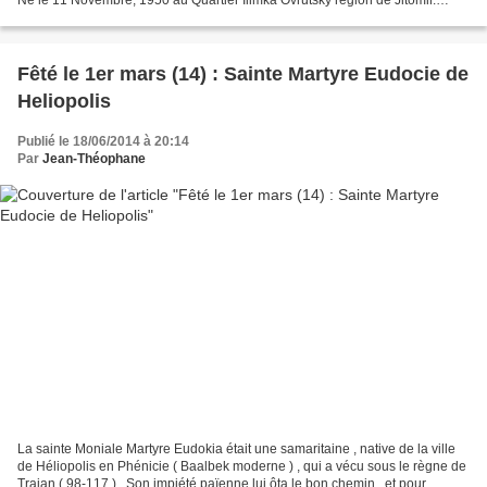
Dans les années 1958-1968. a étudié...
Fêté le 1er mars (14) : Sainte Martyre Eudocie de
Heliopolis
Publié le 18/06/2014 à 20:14
Par
Jean-Théophane
La sainte Moniale Martyre Eudokia était une samaritaine , native de la ville
de Héliopolis en Phénicie ( Baalbek moderne ) , qui a vécu sous le règne de
Trajan ( 98-117 ) . Son impiété païenne lui ôta le bon chemin , et pour