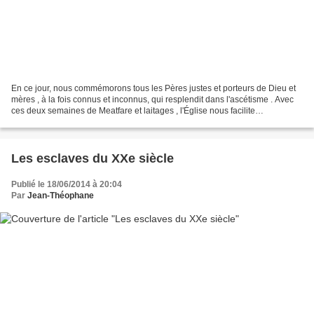
En ce jour, nous commémorons tous les Pères justes et porteurs de Dieu et
mères , à la fois connus et inconnus, qui resplendit dans l'ascétisme . Avec
ces deux semaines de Meatfare et laitages , l'Église nous facilite
progressivement dans le jeûne complet...
Les esclaves du XXe siècle
Publié le 18/06/2014 à 20:04
Par
Jean-Théophane