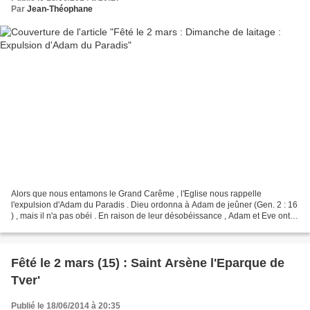
Par
Jean-Théophane
Alors que nous entamons le Grand Carême , l'Eglise nous rappelle
l'expulsion d'Adam du Paradis . Dieu ordonna à Adam de jeûner (Gen. 2 : 16
) , mais il n'a pas obéi . En raison de leur désobéissance , Adam et Eve ont
été chassés de l'Eden et ont perdu...
Fêté le 2 mars (15) : Saint Arsène l'Eparque de
Tver'
Publié le 18/06/2014 à 20:35