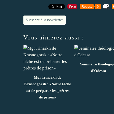
Repost
0
S'inscrire à la newsletter
Vous aimerez aussi :
Séminaire théologiq
d'Odessa
Mgr Irinarkh de
Krasnogorsk : «Notre tâche
est de préparer les prêtres
de prison»