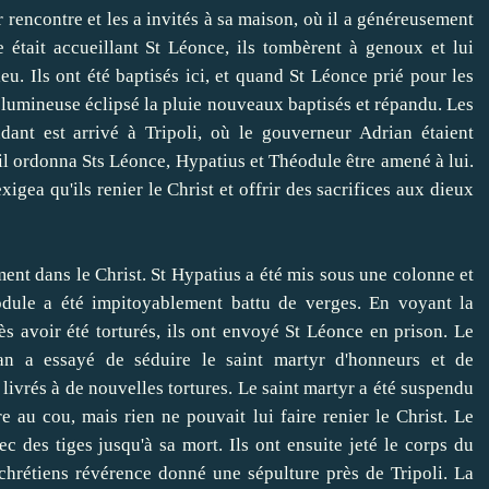
rencontre et les a invités à sa maison, où il a généreusement
 était accueillant St Léonce, ils tombèrent à genoux et lui
ieu.
Ils ont été baptisés ici, et quand St Léonce prié pour les
 lumineuse éclipsé la pluie nouveaux baptisés et répandu.
Les
dant est arrivé à Tripoli, où le gouverneur Adrian étaient
 il ordonna Sts Léonce, Hypatius et Théodule être amené à lui.
xigea qu'ils renier le Christ et offrir des sacrifices aux dieux
nt dans le Christ.
St Hypatius a été mis sous une colonne et
éodule a été impitoyablement battu de verges.
En voyant la
ès avoir été torturés, ils ont envoyé St Léonce en prison.
Le
an a essayé de séduire le saint martyr d'honneurs et de
 livrés à de nouvelles tortures.
Le saint martyr a été suspendu
e au cou, mais rien ne pouvait lui faire renier le Christ.
Le
ec des tiges jusqu'à sa mort.
Ils ont ensuite jeté le corps du
 chrétiens révérence donné une sépulture près de Tripoli.
La