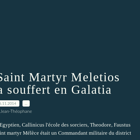
 Saint Martyr Meletios
a souffert en Galatia
6.11.2014
…
 Jean-Théophane
Egyptien, Callinicus l'école des sorciers, Theodore, Faustus
int martyr Mélèce était un Commandant militaire du district