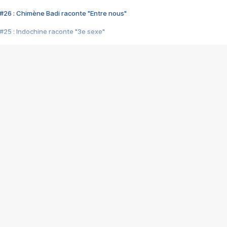
#26 : Chimène Badi raconte "Entre nous"
#25 : Indochine raconte "3e sexe"
#24 : Zaho raconte "C'est chelou"
#23 : Patrick Bruel raconte "Au café des délices"
#22 : Kyo raconte "Le chemin"
#21 : Nolwenn Leroy raconte "Cassé"
#20 : Patrick Hernandez raconte "Born to be alive"
#19 : Lorie raconte "Près de moi"
#18 : Michael Jones raconte "A nos actes manqués" (avec Jean-Jacque
#17 : Khaled raconte "Aïcha"
#16 : Corneille raconte "Parce qu'on vient de loin"
#15 : Indochine raconte "L'aventurier"