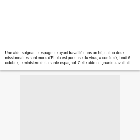
Une aide-soignante espagnole ayant travaillé dans un hôpital où deux
missionnaires sont morts d'Ebola est porteuse du virus, a confirmé, lundi 6
octobre, le ministère de la santé espagnol. Cette aide-soignante travaillait
dans l'hôpital Carlos III de...