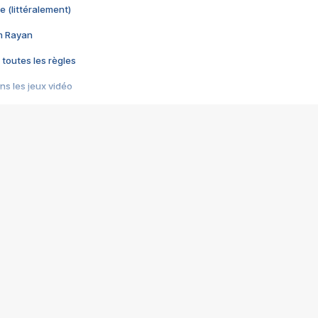
e (littéralement)
im Rayan
 toutes les règles
s les jeux vidéo
us choquant de Rockstar ? - Le scandale BULLY
e plus moche de Steam
du RÊVE tourne au CAUCHEMAR
pendant 8 heures
it… à tort
umiliés par un jeu vidéo
ire - Final Fantasy 8
ti un empire - Age of Empires
story DOFUS