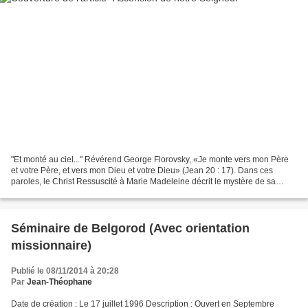
"Et monté au ciel..." Révérend George Florovsky, «Je monte vers mon Père
et votre Père, et vers mon Dieu et votre Dieu» (Jean 20 : 17). Dans ces
paroles, le Christ Ressuscité à Marie Madeleine décrit le mystère de sa
Résurrection. Elle devait porter ce...
Séminaire de Belgorod (Avec orientation
missionnaire)
Publié le 08/11/2014 à 20:28
Par
Jean-Théophane
Date de création : Le 17 juillet 1996 Description : Ouvert en Septembre