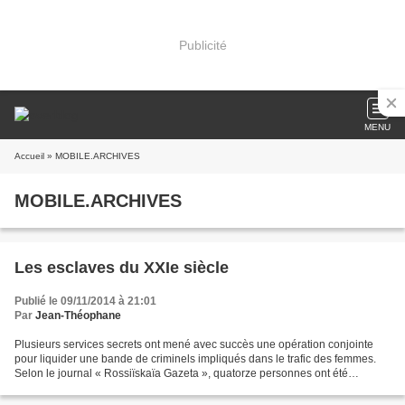
Publicité
MENU
Accueil
» MOBILE.ARCHIVES
MOBILE.ARCHIVES
Les esclaves du XXIe siècle
Publié le 09/11/2014 à 21:01
Par
Jean-Théophane
Plusieurs services secrets ont mené avec succès une opération conjointe
pour liquider une bande de criminels impliqués dans le trafic des femmes.
Selon le journal « Rossiïskaïa Gazeta », quatorze personnes ont été
interpellé dont huit en Russie et six...