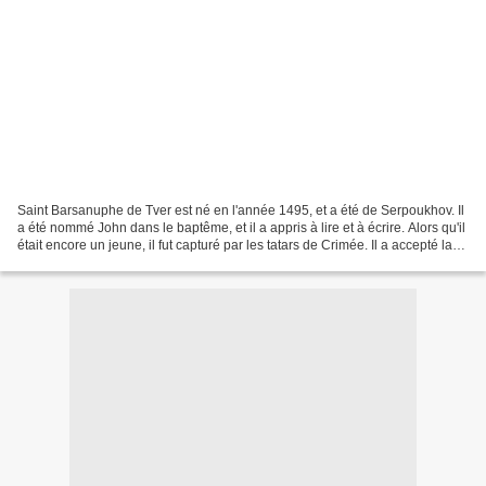
Saint Barsanuphe de Tver est né en l'année 1495, et a été de Serpoukhov. Il
a été nommé John dans le baptême, et il a appris à lire et à écrire. Alors qu'il
était encore un jeune, il fut capturé par les tatars de Crimée. Il a accepté la
volonté du Seigneur,...