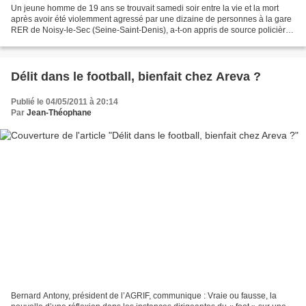
Un jeune homme de 19 ans se trouvait samedi soir entre la vie et la mort
après avoir été violemment agressé par une dizaine de personnes à la gare
RER de Noisy-le-Sec (Seine-Saint-Denis), a-t-on appris de source policière.
Le jeune homme, dont "le pronostic...
Délit dans le football, bienfait chez Areva ?
Publié le 04/05/2011 à 20:14
Par
Jean-Théophane
Bernard Antony, président de l’AGRIF, communique : Vraie ou fausse, la