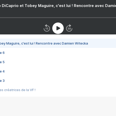
 DiCaprio et Tobey Maguire, c'est lui ! Rencontre avec Dam
bey Maguire, c'est lui ! Rencontre avec Damien Witecka
e 6
e 5
e 4
e 3
s créatrices de la VF !
e 2
e 1