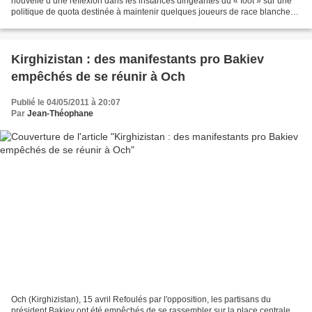
nouvelle d’une réflexion dans les instances dirigeantes du « foot » sur une
politique de quota destinée à maintenir quelques joueurs de race blanche
dans les équipes de haut niveau...
Kirghizistan : des manifestants pro Bakiev
empêchés de se réunir à Och
Publié le 04/05/2011 à 20:07
Par
Jean-Théophane
Och (Kirghizistan), 15 avril Refoulés par l'opposition, les partisans du
président Bakiev ont été empêchés de se rassembler sur la place centrale