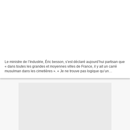
Le ministre de l’Industrie, Éric besson, s’est déclaré aujourd’hui partisan que
« dans toutes les grandes et moyennes villes de France, il y ait un carré
musulman dans les cimetières ». « Je ne trouve pas logique qu’un
musulman ne puisse pas être enterré...