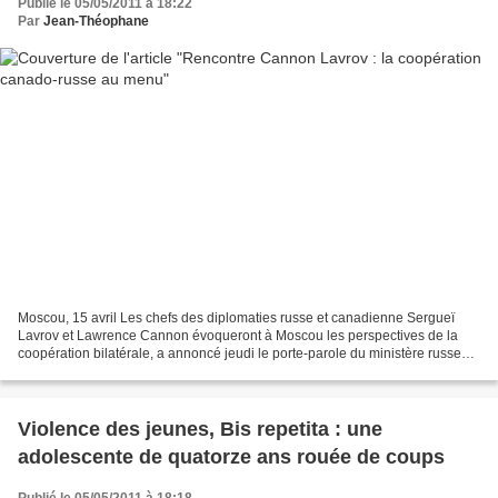
Publié le 05/05/2011 à 18:22
Par
Jean-Théophane
Moscou, 15 avril Les chefs des diplomaties russe et canadienne Sergueï
Lavrov et Lawrence Cannon évoqueront à Moscou les perspectives de la
coopération bilatérale, a annoncé jeudi le porte-parole du ministère russe
des Affaires étrangères Andreï Nesterenko....
Violence des jeunes, Bis repetita : une
adolescente de quatorze ans rouée de coups