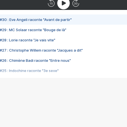
#30 : Eve Angeli raconte "Avant de partir"
#29 : MC Solaar raconte "Bouge de là"
28 : Lorie raconte "Je vais vite"
#27 : Christophe Willem raconte "Jacques a dit"
#26 : Chimène Badi raconte "Entre nous"
#25 : Indochine raconte "3e sexe"
#24 : Zaho raconte "C'est chelou"
#23 : Patrick Bruel raconte "Au café des délices"
#22 : Kyo raconte "Le chemin"
#21 : Nolwenn Leroy raconte "Cassé"
#20 : Patrick Hernandez raconte "Born to be alive"