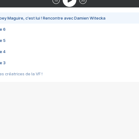
bey Maguire, c'est lui ! Rencontre avec Damien Witecka
e 6
e 5
e 4
e 3
s créatrices de la VF !
e 2
e 1
e Mektoub My Love arrive enfin ! Rencontre avec Shaïn Boumedine et Sal
i : après Toni en famille
elle réalise le bouleversant Dites lui que je l'aime