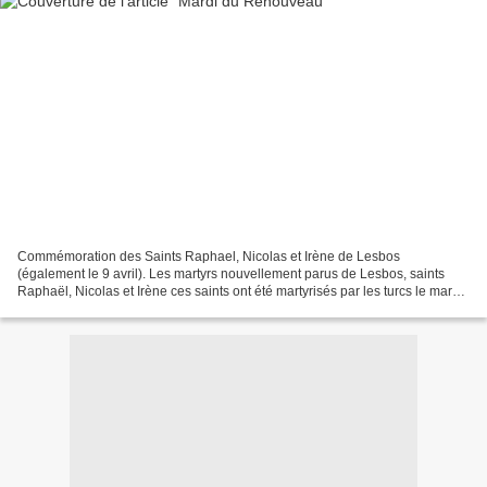
Commémoration des Saints Raphael, Nicolas et Irène de Lesbos
(également le 9 avril). Les martyrs nouvellement parus de Lesbos, saints
Raphaël, Nicolas et Irène ces saints ont été martyrisés par les turcs le mardi
du renouveau (9 avril 1463) dix ans après...