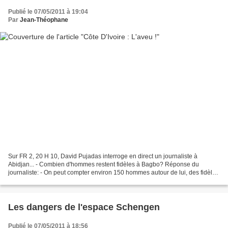
Publié le 07/05/2011 à 19:04
Par
Jean-Théophane
Sur FR 2, 20 H 10, David Pujadas interroge en direct un journaliste à
Abidjan... - Combien d'hommes restent fidèles à Bagbo? Réponse du
journaliste: - On peut compter environ 150 hommes autour de lui, des fidèles
qui se batteront jusqu'au bout: ils savent...
Les dangers de l'espace Schengen
Publié le 07/05/2011 à 18:56