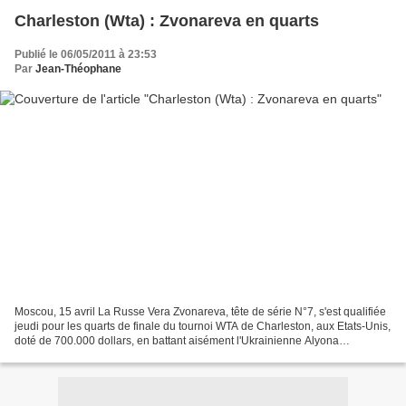
Charleston (Wta) : Zvonareva en quarts
Publié le 06/05/2011 à 23:53
Par
Jean-Théophane
Moscou, 15 avril La Russe Vera Zvonareva, tête de série N°7, s'est qualifiée
jeudi pour les quarts de finale du tournoi WTA de Charleston, aux Etats-Unis,
doté de 700.000 dollars, en battant aisément l'Ukrainienne Alyona
Bondarenko (9). La Moscovite de...