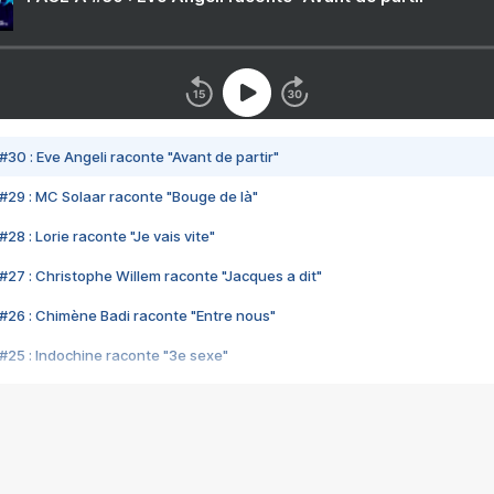
#30 : Eve Angeli raconte "Avant de partir"
#29 : MC Solaar raconte "Bouge de là"
28 : Lorie raconte "Je vais vite"
#27 : Christophe Willem raconte "Jacques a dit"
#26 : Chimène Badi raconte "Entre nous"
#25 : Indochine raconte "3e sexe"
#24 : Zaho raconte "C'est chelou"
#23 : Patrick Bruel raconte "Au café des délices"
#22 : Kyo raconte "Le chemin"