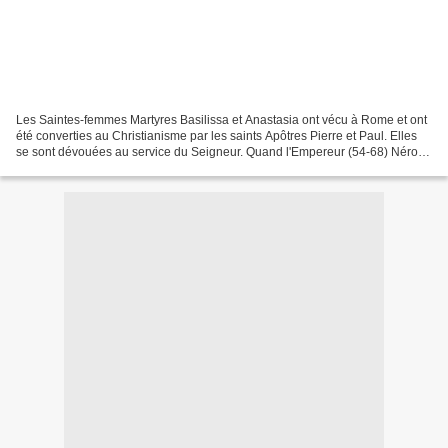
Les Saintes-femmes Martyres Basilissa et Anastasia ont vécu à Rome et ont
été converties au Christianisme par les saints Apôtres Pierre et Paul. Elles
se sont dévouées au service du Seigneur. Quand l'Empereur (54-68) Néro a
persécuté les chrétiens et...