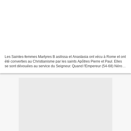
Les Saintes-femmes Martyres B asilissa et Anastasia ont vécu à Rome et ont
été converties au Christianisme par les saints Apôtres Pierre et Paul. Elles
se sont dévouées au service du Seigneur. Quand l'Empereur (54-68) Néro a
persécuté les chrétiens et...