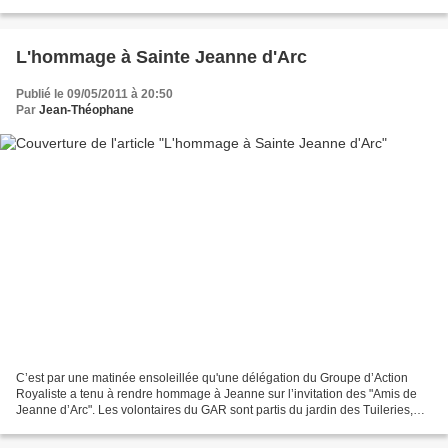
écologie. Les problèmes du trafic...
L'hommage à Sainte Jeanne d'Arc
Publié le 09/05/2011 à 20:50
Par
Jean-Théophane
C’est par une matinée ensoleillée qu'une délégation du Groupe d’Action
Royaliste a tenu à rendre hommage à Jeanne sur l’invitation des "Amis de
Jeanne d’Arc". Les volontaires du GAR sont partis du jardin des Tuileries,
bannières au vent (aux trois couleurs...