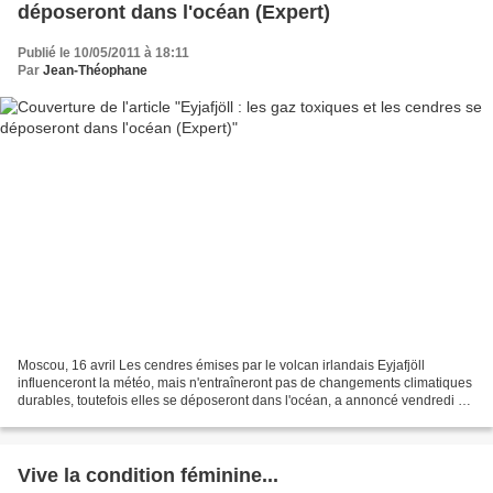
déposeront dans l'océan (Expert)
Publié le 10/05/2011 à 18:11
Par
Jean-Théophane
Moscou, 16 avril Les cendres émises par le volcan irlandais Eyjafjöll
influenceront la météo, mais n'entraîneront pas de changements climatiques
durables, toutefois elles se déposeront dans l'océan, a annoncé vendredi à
RIA Novosti Arkadi Tichkov, directeur...
Vive la condition féminine...