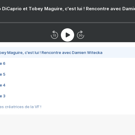
 DiCaprio et Tobey Maguire, c'est lui ! Rencontre avec Dam
bey Maguire, c'est lui ! Rencontre avec Damien Witecka
e 6
e 5
e 4
e 3
s créatrices de la VF !
e 2
e 1