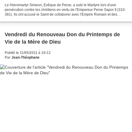
Le Hieromartyr Simeon, Evêque de Perse, a subi le Martyre lors d'une
persécution contre les chrétiens en vertu de l'Empereur Perse Sapor II (310-
381). Ils ont accusé le Saint de collaborer avec l'Empire Romain et des
activités subversives contre l'Empereur...
Vendredi du Renouveau Don du Printemps de
Vie de la Mère de Dieu
Publié le 11/05/2011 à 19:12
Par
Jean-Théophane