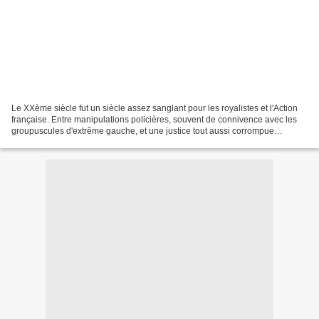
Le XXème siècle fut un siècle assez sanglant pour les royalistes et l'Action
française. Entre manipulations policières, souvent de connivence avec les
groupuscules d'extrême gauche, et une justice tout aussi corrompue
n'hésitant pas à acquitter les assassins,...